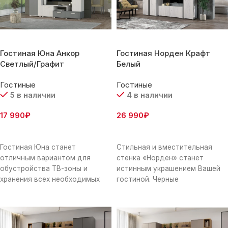
Гостиная Юна Анкор
Гостиная Норден Крафт
Светлый/Графит
Белый
Гостиные
Гостиные
5 в наличии
4 в наличии
17 990
₽
26 990
₽
В Корзину
В Корзину
Гостиная Юна станет
Стильная и вместительная
отличным вариантом для
стенка «Норден» станет
обустройства ТВ-зоны и
истинным украшением Вашей
хранения всех необходимых
гостиной. Черные
вещей. Открытые полки
металлические ручки длиной
позволят оживить обстановку
1м, выделяющиеся на фоне
аксессуарами, фотографиями
светлого ЛДСП