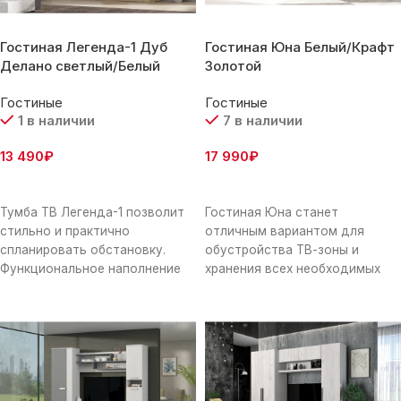
Гостиная Легенда-1 Дуб
Гостиная Юна Белый/Крафт
Делано светлый/Белый
Золотой
Гостиные
Гостиные
1 в наличии
7 в наличии
13 490
₽
17 990
₽
В Корзину
В Корзину
Тумба ТВ Легенда-1 позволит
Гостиная Юна станет
стильно и практично
отличным вариантом для
спланировать обстановку.
обустройства ТВ-зоны и
Функциональное наполнение
хранения всех необходимых
предоставит достаточно
вещей. Открытые полки
пространства для хранения
позволят оживить обстановку
необходимых вещей, книг,
аксессуарами, фотографиями
посуды