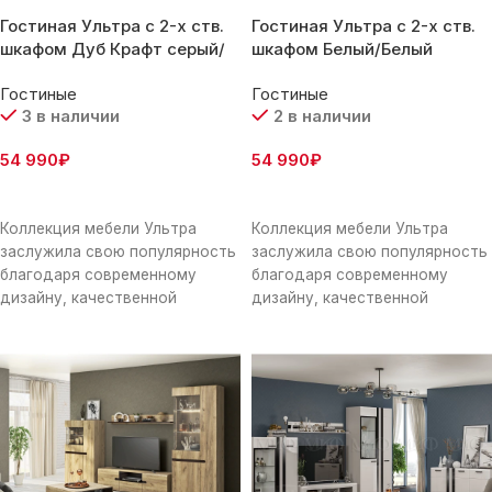
Гостиная Ультра с 2-х ств.
Гостиная Ультра с 2-х ств.
шкафом Дуб Крафт серый/
шкафом Белый/Белый
Дуб приморский (Теплая
Глянец
Гостиные
Гостиные
пленка-Желтая)
3 в наличии
2 в наличии
54 990
₽
54 990
₽
В Корзину
В Корзину
Коллекция мебели Ультра
Коллекция мебели Ультра
заслужила свою популярность
заслужила свою популярность
благодаря современному
благодаря современному
дизайну, качественной
дизайну, качественной
фурнитуре, закругленным
фурнитуре, закругленным
формам и гармоничному
формам и гармоничному
сочетанию цветов. Ультра
сочетанию цветов. Ультра
прекрасно вписывается
прекрасно вписывается