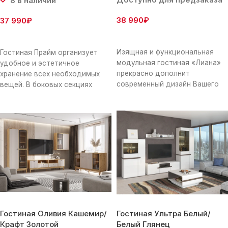
8 в наличии
38 990
₽
37 990
₽
В Корзину
В Корзину
Изящная и функциональная
Гостиная Прайм организует
модульная гостиная «Лиана»
удобное и эстетичное
прекрасно дополнит
хранение всех необходимых
современный дизайн Вашего
вещей. В боковых секциях
пространства, придаст ему
можно разместить одежду и
легкости и невесомости.
текстиль для дома.
Набор содержит шкаф,
Гостиная Оливия Кашемир/
Гостиная Ультра Белый/
Крафт Золотой
Белый Глянец