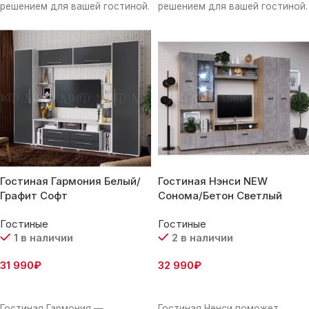
решением для вашей гостиной.
решением для вашей гостиной.
Сочетание светлых и темных
Сочетание светлых и темных
оттенков и универсальность
оттенков и универсальность
сборки конструкции
сборки конструкции
Гостиная Гармония Белый/
Гостиная Нэнси NEW
Графит Софт
Сонома/Бетон Светлый
Гостиные
Гостиные
1 в наличии
2 в наличии
31 990
₽
32 990
₽
В Корзину
В Корзину
Гостиная Гармония —
Гостиная Ненси поможет