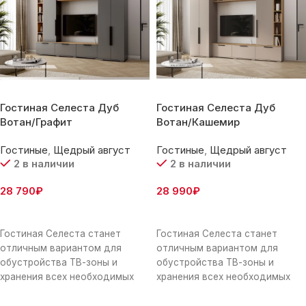
Гостиная Селеста Дуб
Гостиная Селеста Дуб
Вотан/Графит
Вотан/Кашемир
Гостиные
,
Щедрый август
Гостиные
,
Щедрый август
2 в наличии
2 в наличии
28 790
₽
28 990
₽
В Корзину
В Корзину
Гостиная Селеста станет
Гостиная Селеста станет
отличным вариантом для
отличным вариантом для
обустройства ТВ-зоны и
обустройства ТВ-зоны и
хранения всех необходимых
хранения всех необходимых
вещей. Открытые полки
вещей. Открытые полки
позволят оживить обстановку
позволят оживить обстановку