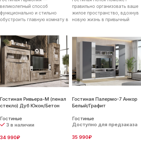
великолепный способ
правильно организовать ваше
функционально и стильно
жилое пространство, вдохнув
обустроить главную комнату в
новую жизнь в привычный
квартире. Оригинальные
интерьер. Вместительный
цветные фасады дарят мебели
шкаф, множество различных
особый лоск.
отделений и
Гостиная Ривьера-М (пенал
Гостиная Палермо-7 Анкор
стекло) Дуб Юкон/Бетон
Белый/Графит
Темный
Гостиные
Гостиные
Доступно для предзаказа
3 в наличии
35 990
₽
34 990
₽