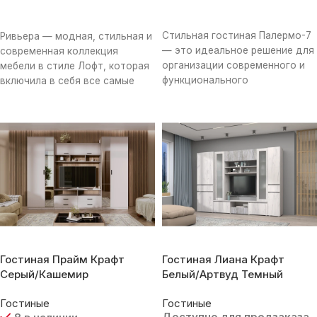
В Корзину
В Корзину
Стильная гостиная Палермо-7
Ривьера — модная, стильная и
— это идеальное решение для
современная коллекция
организации современного и
мебели в стиле Лофт, которая
функционального
включила в себя все самые
пространства. Модель
свежие веяния мебельного
представляет собой
сочетание нескольких зон,
которые
Гостиная Прайм Крафт
Гостиная Лиана Крафт
Серый/Кашемир
Белый/Артвуд Темный
Гостиные
Гостиные
Доступно для предзаказа