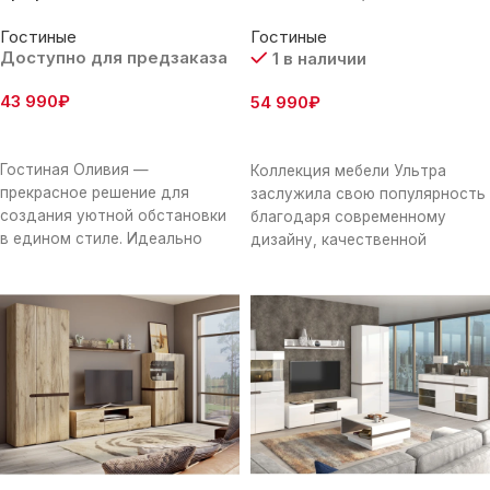
Гостиные
Гостиные
Доступно для предзаказа
1 в наличии
43 990
₽
54 990
₽
В Корзину
В Корзину
Гостиная Оливия —
Коллекция мебели Ультра
прекрасное решение для
заслужила свою популярность
создания уютной обстановки
благодаря современному
в едином стиле. Идеально
дизайну, качественной
подобранные элементы
фурнитуре, закругленным
организуют пространство для
формам и гармоничному
размещения телевизора,
сочетанию цветов. Ультра
прекрасно вписывается