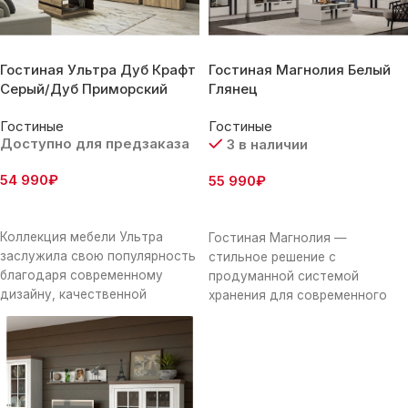
Гостиная Ультра Дуб Крафт
Гостиная Магнолия Белый
Серый/Дуб Приморский
Глянец
Гостиные
Гостиные
Доступно для предзаказа
3 в наличии
54 990
₽
55 990
₽
В Корзину
В Корзину
Коллекция мебели Ультра
Гостиная Магнолия —
заслужила свою популярность
стильное решение с
благодаря современному
продуманной системой
дизайну, качественной
хранения для современного
фурнитуре, закругленным
интерьера. Модули с
формам и гармоничному
закрытыми нишами помогут
сочетанию цветов. Ультра
комфортно разместить
прекрасно вписывается
необходимые