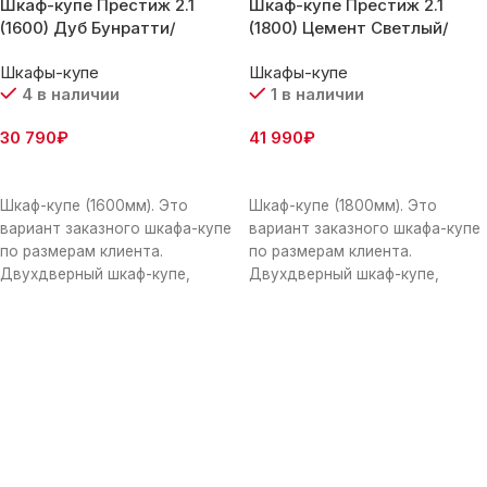
Шкаф-купе Престиж 2.1
Шкаф-купе Престиж 2.1
(1600) Дуб Бунратти/
(1800) Цемент Светлый/
профиль-Шампань
профиль-Шампань
Шкафы-купе
Шкафы-купе
4 в наличии
1 в наличии
30 790
₽
41 990
₽
В Корзину
В Корзину
Шкаф-купе (1600мм). Это
Шкаф-купе (1800мм). Это
вариант заказного шкафа-купе
вариант заказного шкафа-купе
по размерам клиента.
по размерам клиента.
Двухдверный шкаф-купе,
Двухдверный шкаф-купе,
отличающийся вместительной
отличающийся вместительной
системой хранения и
системой хранения и
интересным стилем
интересным стилем
исполнения. Внутреннее
исполнения. Внутреннее
та