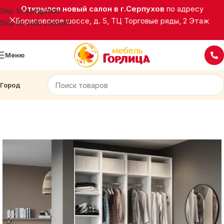
Открылся новый салон в г.Серпухов
по адресу
Skip to navigation
Борисовское шоссе, д. 5, ТЦ Торговые ряды, 2 Этаж
Skip to main content
Меню
Город
Главная
Корпусная мебель
Прихожие
БЛАНКА