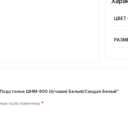
Хара
ЦВЕТ
РАЗМ
с Подстолье ШНМ-800 (б/чаши) Белый/Сандал Белый”
*
ные поля помечены