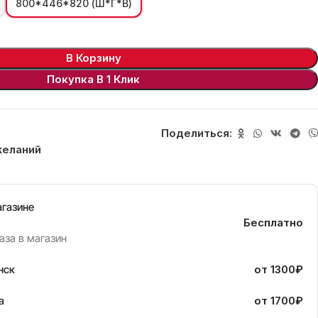
800*446*820 (Ш*Г*В)
В Корзину
Покупка В 1 Клик
Поделиться:
желаний
агазине
Бесплатно
аза в магазин
нск
от 1300₽
а
от 1700₽