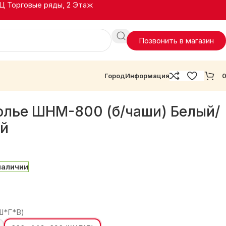
ТЦ Торговые ряды, 2 Этаж
Позвонить в магазин
Город
Информация
олье ШНМ-800 (б/чаши) Белый/
ый
наличии
Ш*Г*В)