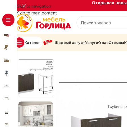
Открылся новый
Skip to navigation
Skip to main content
Каталог
Щедрый август
Услуги
О нас
Отзывы
К
Главная
Кухни
Велес
Велес Подстолье ШНМ-800 (б