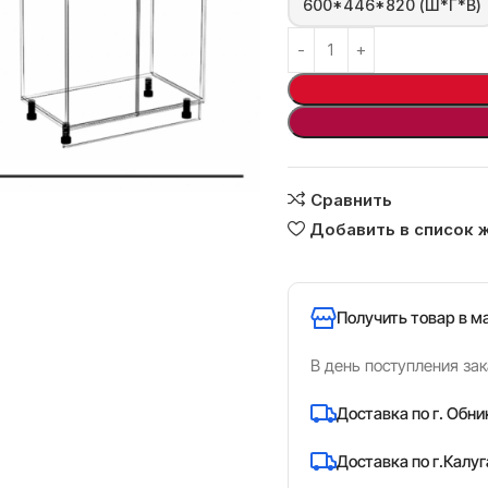
600*446*820 (Ш*Г*В)
Сравнить
ь
Добавить в список 
Получить товар в м
В день поступления зак
Доставка по г. Обни
Доставка по г.Калуг