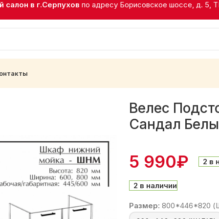
 салон в г.Серпухов
по адресу Борисовское шоссе, д. 5, 
онтакты
/чаши) Белый/Сандал Белый
Велес Подст
Сандал Бел
5 990
₽
2 в 
2 в наличии
Размер:
800*446*820 (