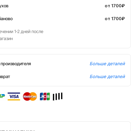
ухов
от 1700₽
баново
от 1700₽
чении 1-2 дней после
агазин
т производителя
Больше деталей
зврат
Больше деталей