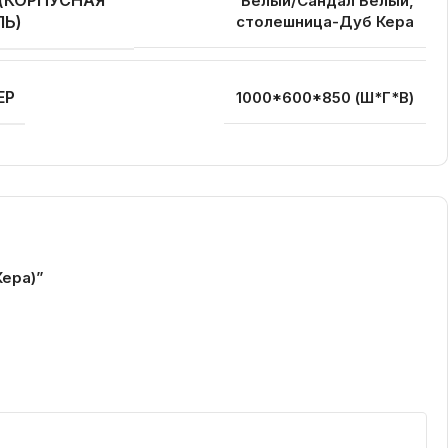
Белый/Сандал Белый,
ЛЬ)
столешница-Дуб Кера
ЕР
1000*600*850 (Ш*Г*В)
Кера)”