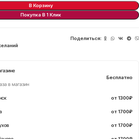
В Корзину
Покупка В 1 Клик
Поделиться:
желаний
агазине
Бесплатно
аза в магазин
нск
от 1300₽
а
от 1700₽
ухов
от 1700₽
баново
от 1700₽