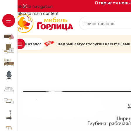
Открылся новый
Skip to navigation
Skip to main content
Каталог
Щедрый август
Услуги
О нас
Отзывы
К
Главная
Кухни
Велес
Велес Стол ШНУ-1000 Белый/