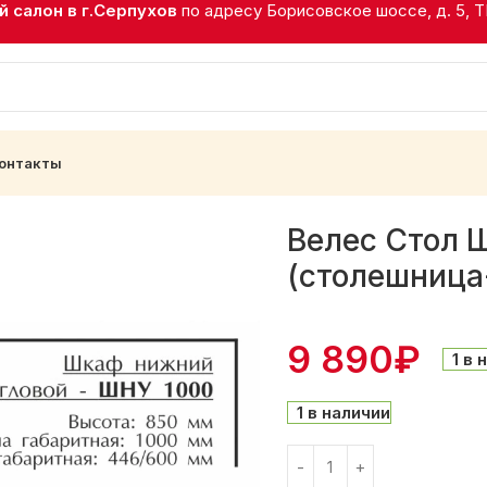
 салон в г.Серпухов
по адресу Борисовское шоссе, д. 5, 
онтакты
Сандал Белый (столешница-Дуб Кера)
Велес Стол 
(столешница
9 890
₽
1 в 
1 в наличии