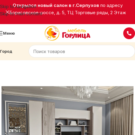
Открылся новый салон в г.Серпухов
по адресу
Skip to navigation
Борисовское шоссе, д. 5, ТЦ Торговые ряды, 2 Этаж
Skip to main content
Меню
Город
Главная
Корпусная мебель
Гостиные