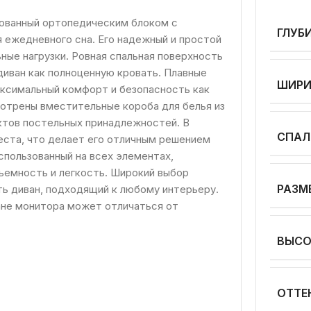
дованный ортопедическим блоком с
ГЛУБ
 ежедневного сна. Его надежный и простой
ьные нагрузки. Ровная спальная поверхность
диван как полноценную кровать. Плавные
ШИР
аксимальный комфорт и безопасность как
мотрены вместительные короба для белья из
тов постельных принадлежностей. В
СПАЛ
еста, что делает его отличным решением
спользованный на всех элементах,
бъемность и легкость. Широкий выбор
РАЗМ
ть диван, подходящий к любому интерьеру.
ане монитора может отличаться от
ВЫСО
ОТТЕ