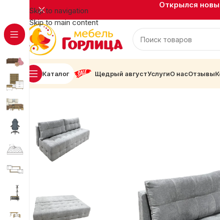
Открылся новый
Skip to navigation
Skip to main content
Каталог
Щедрый август
Услуги
О нас
Отзывы
К
Главная
Мягкая мебель
Диваны прямые
Диван Алек