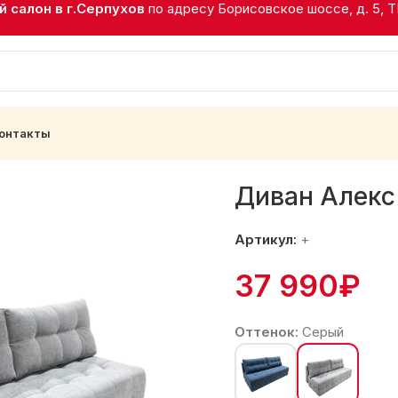
 салон в г.Серпухов
по адресу Борисовское шоссе, д. 5, 
онтакты
с 5 серый дайли 980
Диван Алекс
Артикул:
+
37 990
₽
Оттенок:
Серый