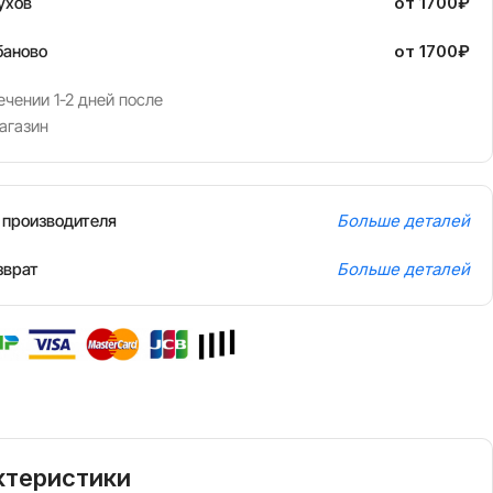
ухов
от 1700₽
баново
от 1700₽
чении 1-2 дней после
агазин
т производителя
Больше деталей
зврат
Больше деталей
ктеристики