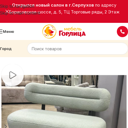
Открылся новый салон в г.Серпухов
по адресу
Skip to navigation
Борисовское шоссе, д. 5, ТЦ Торговые ряды, 2 Этаж
Skip to main content
Меню
Город
Главная
Мягкая мебель
Диваны прямые