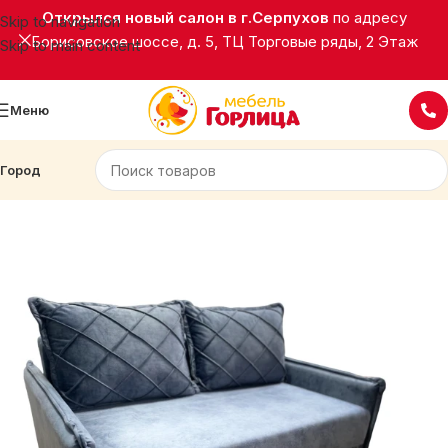
Открылся новый салон в г.Серпухов
по адресу
Skip to navigation
Борисовское шоссе, д. 5, ТЦ Торговые ряды, 2 Этаж
Skip to main content
Меню
Город
Главная
Мягкая мебель
Диваны детские