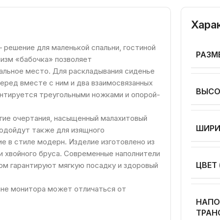
Хара
решение для маленькой спальни, гостиной
РАЗМ
изм «бабочка» позволяет
льное место. Для раскладывания сиденье
еред вместе с ним и два взаимосвязанных
ВЫСО
антируется треугольными ножками и опорой-
гие очертания, насыщенный малахитовый
ШИР
подойдут также для изящного
е в стиле модерн. Изделие изготовлено из
и хвойного бруса. Современные наполнители
ЦВЕТ 
ом гарантируют мягкую посадку и здоровый
ане монитора может отличаться от
НАПО
ТРАН