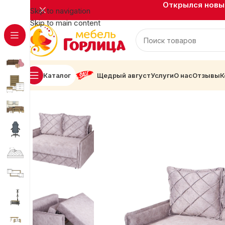
Открылся новый
Skip to navigation
Skip to main content
Каталог
Щедрый август
Услуги
О нас
Отзывы
К
Главная
Мягкая мебель
Диваны прямые
Диван Фиш