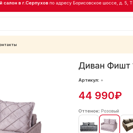
 салон в г.Серпухов
по адресу Борисовское шоссе, д. 5, 
онтакты
т 140 Невада мокка
Диван Фишт 
Артикул:
+
44 990
₽
Оттенок:
Розовый