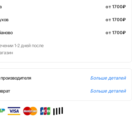
а
от 1700₽
ухов
от 1700₽
баново
от 1700₽
чении 1-2 дней после
агазин
т производителя
Больше деталей
зврат
Больше деталей