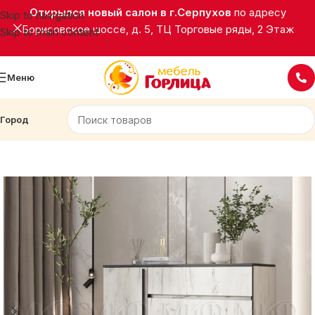
Открылся новый салон в г.Серпухов
по адресу
Skip to navigation
Борисовское шоссе, д. 5, ТЦ Торговые ряды, 2 Этаж
Skip to main content
Меню
Город
Главная
Корпусная мебель
Комоды