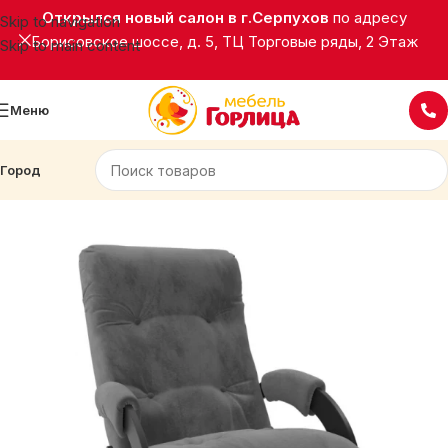
Открылся новый салон в г.Серпухов
по адресу
Skip to navigation
Борисовское шоссе, д. 5, ТЦ Торговые ряды, 2 Этаж
Skip to main content
Меню
Город
Главная
Мягкая мебель
Кресла