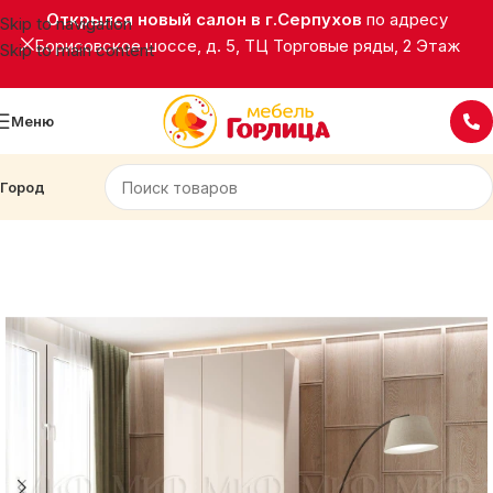
Открылся новый салон в г.Серпухов
по адресу
Skip to navigation
Борисовское шоссе, д. 5, ТЦ Торговые ряды, 2 Этаж
Skip to main content
Меню
Город
Главная
Корпусная мебель
Шкафы распашные