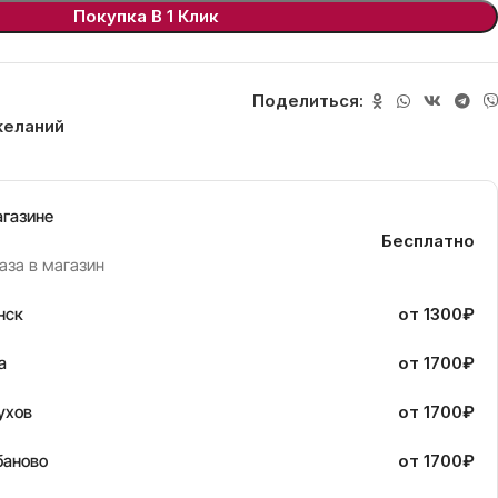
Покупка В 1 Клик
Поделиться:
желаний
агазине
Бесплатно
аза в магазин
нск
от 1300₽
а
от 1700₽
ухов
от 1700₽
баново
от 1700₽