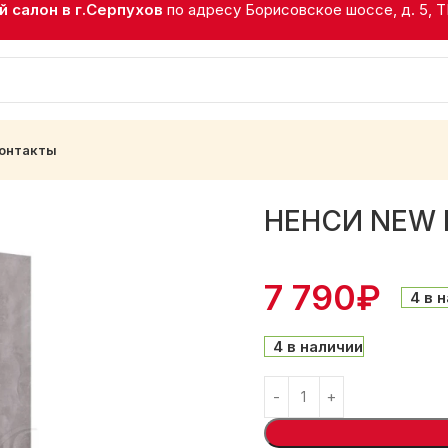
 салон в г.Серпухов
по адресу Борисовское шоссе, д. 5, 
онтакты
И NEW Пенал Сонома/Бетон Светлый
НЕНСИ NEW П
7 790
₽
4 в 
4 в наличии