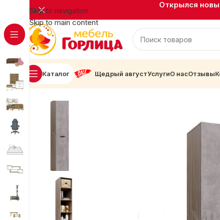
Открылся новый
Skip to navigation
Skip to main content
Каталог
Щедрый август
Услуги
О нас
Отзывы
К
Главная
Корпусная мебель
Шкафы распашные
НЕНС