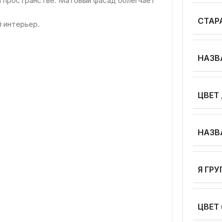
 пространстве. Матовый фасад облегчает
СТАР
й интерьер.
НАЗВ
ЦВЕТ
НАЗВ
Я ГР
ЦВЕТ