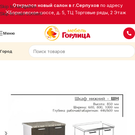
Открылся новый салон в г.Серпухов
по адресу
Skip to navigation
Борисовское шоссе, д. 5, ТЦ Торговые ряды, 2 Этаж
Skip to main content
Меню
Город
Главная
Кухни
Палермо