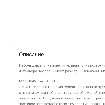
Прямой диван МАРТИН — воплощение
Основательный и
элегантности и неповторимого шарма
Кровать Соната
удобный комод
классического мебельного дизайна.
поможет
Стокгольм
Изящные деревянные ножки придают
обустроить
поможет
модели особую изысканность и
уютную зону
разместить
отдыха в спальне,
большое
детской или
количество
молодежной
вещей: от одежды
Описание
комнате. В
и обуви до разных
дизайне
мелочей и
Небольшая, вполне вместительная полка позволит
объединены
аксессуаров.
интерьера. Модель имеет размер 950х160х350 м
лаконичность
Благодаря
форм и удобная
МАТЕРИАЛ — ЛДСП
ЛДСП —это листовой материал, получаемый путе
стружки смешанной с синтетической смолой, с
поверхности. Полученной поверхности не страш
противостоит воздействию ткмператур и влаги, 