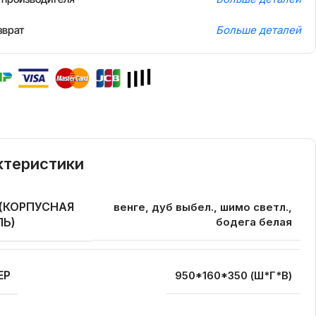
зврат
Больше деталей
ктеристики
 (КОРПУСНАЯ
венге, дуб выбел., шимо светл.,
ЛЬ)
бодега белая
ЕР
950*160*350 (Ш*Г*В)