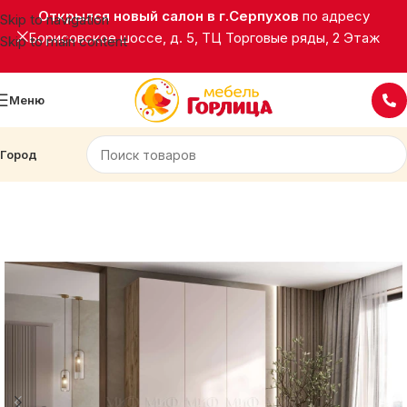
Открылся новый салон в г.Серпухов
по адресу
Skip to navigation
Борисовское шоссе, д. 5, ТЦ Торговые ряды, 2 Этаж
Skip to main content
Меню
Город
Главная
Корпусная мебель
Шкафы распашные