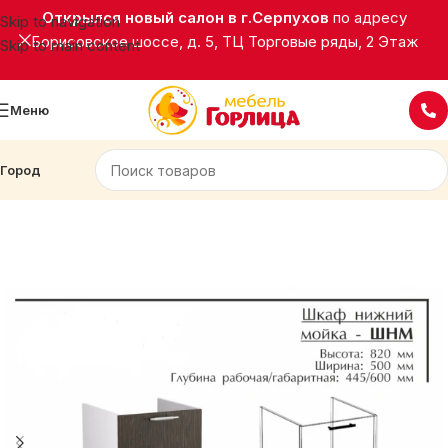
Открылся новый салон в г.Серпухов
по адресу
Skip to navigation
Борисовское шоссе, д. 5, ТЦ Торговые ряды, 2 Этаж
Skip to main content
Меню
Город
Главная
Кухни
Рокси