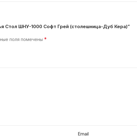
ья Стол ШНУ-1000 Софт Грей (столешница-Дуб Кера)”
*
ные поля помечены
Email