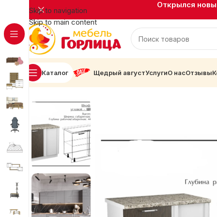
Открылся новый
Skip to navigation
Skip to main content
Каталог
Щедрый август
Услуги
О нас
Отзывы
К
Главная
Кухни
Севилья
Севилья Стол ШНУ-1000 Со