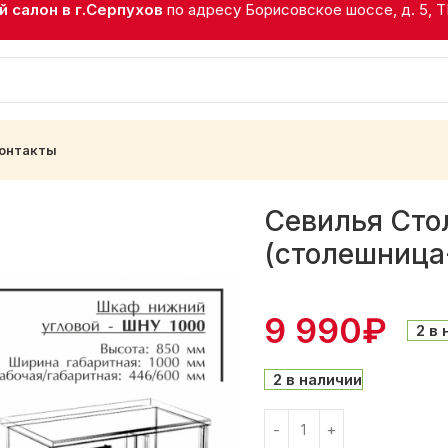
 салон в г.Серпухов
по адресу Борисовское шоссе, д. 5, 
онтакты
фт Грей (столешница-Дуб Кера)
Севилья Сто
(столешница
9 990
₽
2 в
2 в наличии