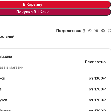
В Корзину
Покупка В 1 Клик
Поделиться:
желаний
агазине
Бесплатно
аза в магазин
нск
от 1300₽
а
от 1700₽
ухов
от 1700₽
баново
от 1700₽