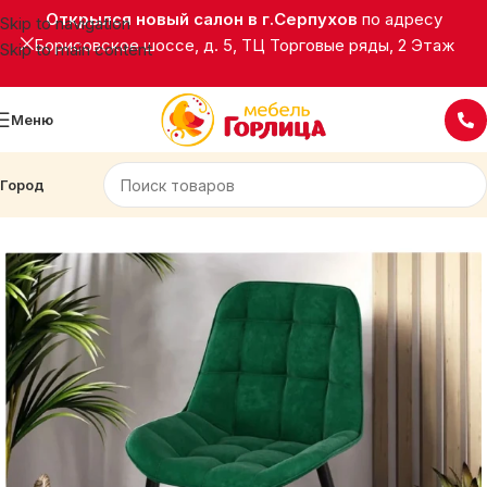
Открылся новый салон в г.Серпухов
по адресу
Skip to navigation
Борисовское шоссе, д. 5, ТЦ Торговые ряды, 2 Этаж
Skip to main content
Меню
Город
Главная
Стулья/Табуреты