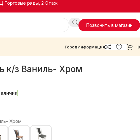
ТЦ Торговые ряды, 2 Этаж
Позвонить в магазин
Город
Информация
ь к/з Ваниль- Хром
наличии
иль- Хром