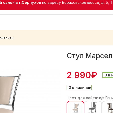
 салон в г.Серпухов
по адресу Борисовское шоссе, д. 5, 
онтакты
- Хром
Стул Марсел
2 990
₽
3 в 
3 в наличии
Цвет для сайта:
к/з Ван